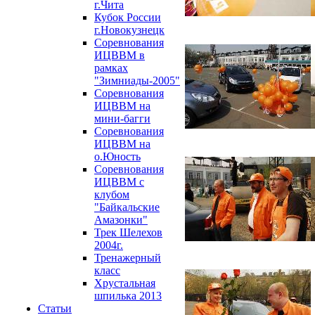
г.Чита
Кубок России
г.Новокузнецк
Соревнования
ИЦВВМ в
рамках
"Зимниады-2005"
Соревнования
ИЦВВМ на
мини-багги
Соревнования
ИЦВВМ на
о.Юность
Соревнования
ИЦВВМ с
клубом
"Байкальские
Амазонки"
Трек Шелехов
2004г.
Тренажерный
класс
Хрустальная
шпилька 2013
Статьи