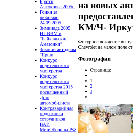
Братск
на новых ав
Автокросс 2005г.
Гонки за
предоставле
любовью
24.09.2005
КМ/Ч- Ирку
Зимниада 2005
ИЦВВМ и
"Байкальские
Фигурное вождение выпу
Амазонки"
Chevrolet на малом поле с
Зимний автодром
"Ерши"
Фотографии
Конкурс
водительского
Страница:
мастерства
Конкурс
1
водительского
2
мастерства 2015
3
посвященный
Дню
автомобилиста
Контраварийная
подготовка
сотрудников
ВАИ
МинОбороны РФ