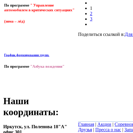
По программе
" Управление
1
автомобилем в критических ситуациях"
2
3
(зима – лёд)
Поделиться ссылкой в:
Для
График формирования групп.
По программе
"Азбука вождения"
Наши
координаты:
Главная
|
Акции
|
Соревно
Иркутск,
ул. Поленова 18"А"
Друзья
|
Пресса о нас
|
Зап
офис 301