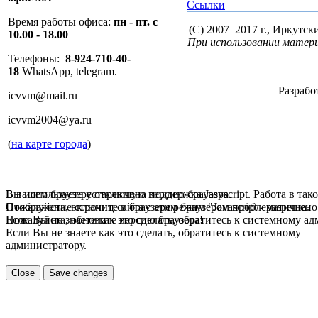
Ссылки
Время работы офиса:
пн - пт. с
(C) 2007–2017 г., Иркутс
10.00 - 18.00
При использовании матери
Телефоны:
8-924-710-40-
18
WhatsApp, telegram.
Разрабо
icvvm@mail.ru
icvvm2004@ya.ru
(
на карте города
)
В вашем браузере отключена поддержка Jasvscript. Работа в так
Вы используете устаревшую версию браузера.
Пожалуйста, включите в браузере режим "Javascript - разрешено
Отображение страниц сайта с этим браузером проблематична.
Если Вы не знаете как это сделать, обратитесь к системному а
Пожалуйста, обновите версию браузера!
Если Вы не знаете как это сделать, обратитесь к системному
администратору.
Close
Save changes