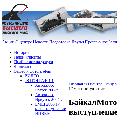
Поиск:
Акции
О центре
Новости
Подготовка
Друзья
Пресса о нас
Запи
История
Наши клиенты
Прайс-лист на услуги
Филиалы
Видео и фотографии
ВИДЕО
ФОТОГРАФИИ
Главная
/
О центре
/
Видео
Автокросс
17 мая выступление...
Братск 2004г.
Автокросс
Иркутск 2004г.
БайкалМото
БМШ 2008 17
мая выступление
выступлени
ИЦВВМ