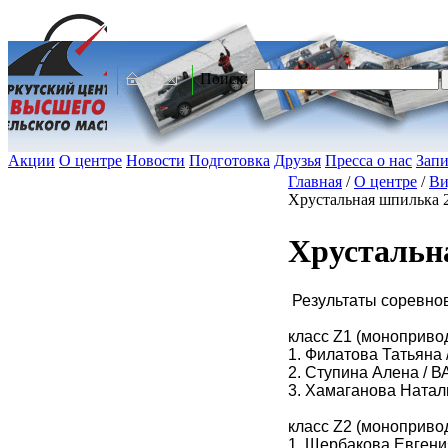
Поиск:
Акции
О центре
Новости
Подготовка
Друзья
Пресса о нас
Запи
Главная
/
О центре
/
Ви
Хрустальная шпилька 
Хрустальн
Результаты соревно
класс Z1 (моноприво
1. Филатова Татьяна /
2. Ступина Алена / 
3. Хамаганова Наталья
класс Z2 (моноприво
1. Щербакова Евгения 