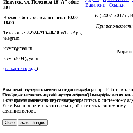
Иркутск,
ул. Поленова 18"А" офис
Вакансии
|
Ссылки
301
(C) 2007–2017 г.,
Время работы офиса:
пн - пт. с 10.00 -
18.00
При использовани
Телефоны:
8-924-710-40-18
WhatsApp,
telegram.
icvvm@mail.ru
Разрабо
icvvm2004@ya.ru
(
на карте города
)
В вашем браузере отключена поддержка Jasvscript. Работа в так
Вы используете устаревшую версию браузера.
Пожалуйста, включите в браузере режим "Javascript - разрешено
Отображение страниц сайта с этим браузером проблематична.
Если Вы не знаете как это сделать, обратитесь к системному а
Пожалуйста, обновите версию браузера!
Если Вы не знаете как это сделать, обратитесь к системному
администратору.
Close
Save changes