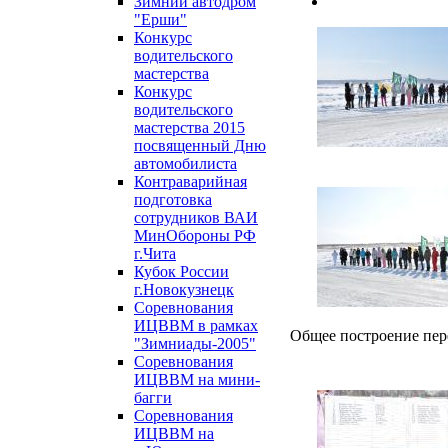
Зимний автодром
"Ерши"
Конкурс
водительского
мастерства
Конкурс
водительского
мастерства 2015
посвященный Дню
автомобилиста
Контраварийная
подготовка
сотрудников ВАИ
МинОбороны РФ
г.Чита
Кубок России
г.Новокузнецк
Соревнования
ИЦВВМ в рамках
Общее построение пер
"Зимниады-2005"
Соревнования
ИЦВВМ на мини-
багги
Соревнования
ИЦВВМ на