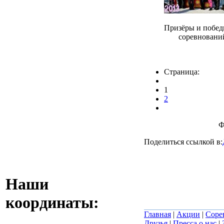
Призёры и побед
соревновани
Страница:
1
2
Ф
Поделиться ссылкой в:
Наши
координаты:
Главная
|
Акции
|
Соре
Друзья
|
Пресса о нас
|