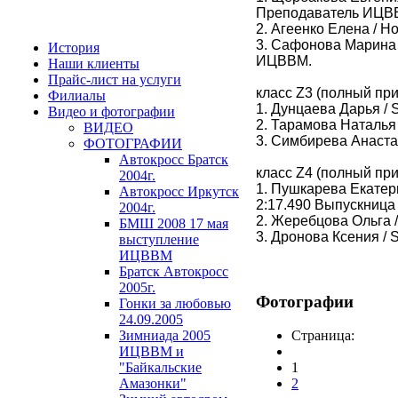
Преподаватель ИЦВ
2. Агеенко Елена / Ho
3. Сафонова Марина /
История
ИЦВВМ.
Наши клиенты
Прайс-лист на услуги
класс Z3 (полный пр
Филиалы
1. Дунцаева Дарья / S
Видео и фотографии
2. Тарамова Наталья /
ВИДЕО
3. Симбирева Анастас
ФОТОГРАФИИ
Автокросс Братск
класс Z4 (полный пр
2004г.
1. Пушкарева Екатери
Автокросс Иркутск
2:17.490
Выпускница
2004г.
2. Жеребцова Ольга /
БМШ 2008 17 мая
3. Дронова Ксения / S
выступление
ИЦВВМ
Братск Автокросс
2005г.
Фотографии
Гонки за любовью
24.09.2005
Зимниада 2005
Страница:
ИЦВВМ и
"Байкальские
1
Амазонки"
2