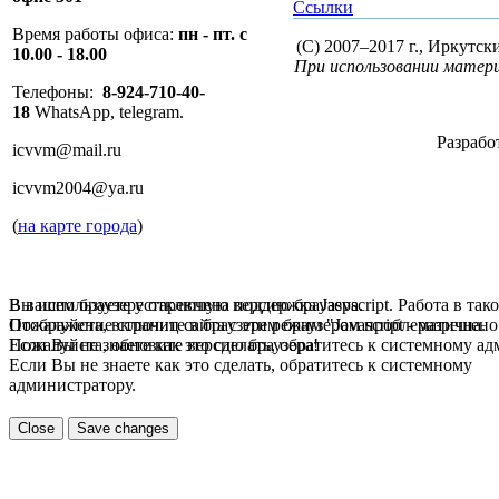
Ссылки
Время работы офиса:
пн - пт. с
(C) 2007–2017 г., Иркутс
10.00 - 18.00
При использовании матери
Телефоны:
8-924-710-40-
18
WhatsApp, telegram.
Разрабо
icvvm@mail.ru
icvvm2004@ya.ru
(
на карте города
)
В вашем браузере отключена поддержка Jasvscript. Работа в так
Вы используете устаревшую версию браузера.
Пожалуйста, включите в браузере режим "Javascript - разрешено
Отображение страниц сайта с этим браузером проблематична.
Если Вы не знаете как это сделать, обратитесь к системному а
Пожалуйста, обновите версию браузера!
Если Вы не знаете как это сделать, обратитесь к системному
администратору.
Close
Save changes