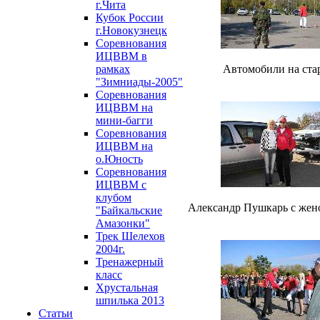
г.Чита
Кубок России
г.Новокузнецк
Соревнования
ИЦВВМ в
рамках
Автомобили на ста
"Зимниады-2005"
Соревнования
ИЦВВМ на
мини-багги
Соревнования
ИЦВВМ на
о.Юность
Соревнования
ИЦВВМ с
клубом
Александр Пушкарь с же
"Байкальские
Амазонки"
Трек Шелехов
2004г.
Тренажерный
класс
Хрустальная
шпилька 2013
Статьи