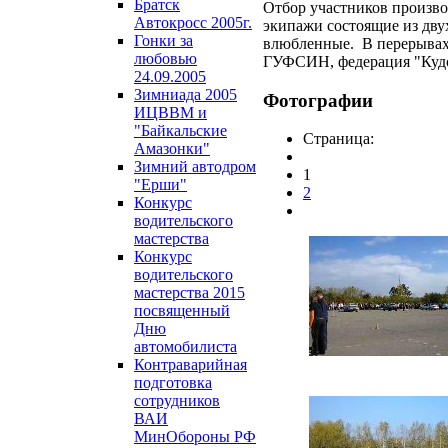
Братск
Отбор участников произво
Автокросс 2005г.
экипажи состоящие из дву
Гонки за
влюбленные. В перерывах
любовью
ГУФСИН, федерация "Куд
24.09.2005
Зимниада 2005
Фотографии
ИЦВВМ и
"Байкальские
Страница:
Амазонки"
Зимний автодром
1
"Ерши"
2
Конкурс
водительского
мастерства
Конкурс
водительского
мастерства 2015
посвященный
Дню
автомобилиста
Контраварийная
подготовка
сотрудников
ВАИ
МинОбороны РФ