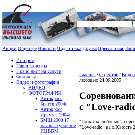
Поиск:
Акции
О центре
Новости
Подготовка
Друзья
Пресса о нас
Запи
История
Наши клиенты
Прайс-лист на услуги
Главная
/
О центре
/
Видео
Филиалы
любовью 24.09.2005
Видео и фотографии
ВИДЕО
Соревнован
ФОТОГРАФИИ
Автокросс
Братск 2004г.
с "Love-radi
Автокросс
Иркутск 2004г.
БМШ 2008 17
"Гонки за любовью"- сор
мая выступление
"Love-radio" на о.Юность 
ИЦВВМ