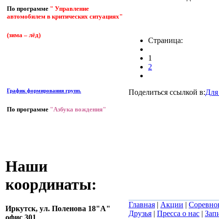
По программе
" Управление
автомобилем в критических ситуациях"
(зима – лёд)
Страница:
1
2
График формирования групп.
Поделиться ссылкой в:
Для
По программе
"Азбука вождения"
Наши
координаты:
Главная
|
Акции
|
Соревно
Иркутск,
ул. Поленова 18"А"
Друзья
|
Пресса о нас
|
Зап
офис 301