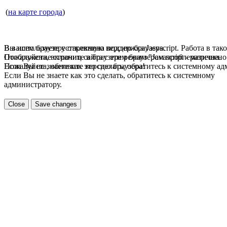
(
на карте города
)
В вашем браузере отключена поддержка Jasvscript. Работа в так
Вы используете устаревшую версию браузера.
Пожалуйста, включите в браузере режим "Javascript - разрешено
Отображение страниц сайта с этим браузером проблематична.
Если Вы не знаете как это сделать, обратитесь к системному а
Пожалуйста, обновите версию браузера!
Если Вы не знаете как это сделать, обратитесь к системному
администратору.
Close
Save changes