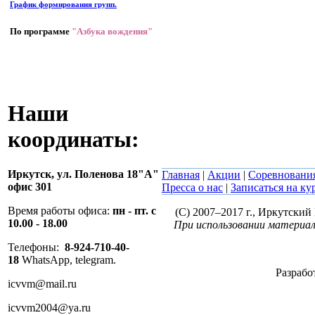
График формирования групп.
По программе
"Азбука вождения"
Наши
координаты:
Иркутск,
ул. Поленова 18"А"
Главная
|
Акции
|
Соревновани
офис 301
Пресса о нас
|
Записаться на ку
Время работы офиса:
пн - пт. с
(C) 2007–2017 г., Иркутски
10.00 - 18.00
При использовании материал
Телефоны:
8-924-710-40-
18
WhatsApp, telegram.
Разрабо
icvvm@mail.ru
icvvm2004@ya.ru