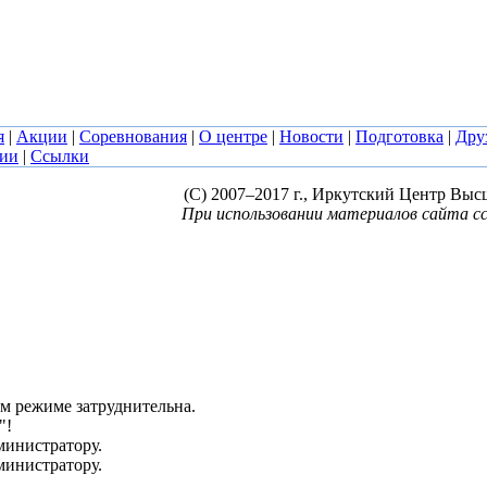
я
|
Акции
|
Соревнования
|
О центре
|
Новости
|
Подготовка
|
Дру
сии
|
Ссылки
(C) 2007–2017 г., Иркутский Центр Выс
При использовании материалов сайта сс
ом режиме затруднительна.
"!
дминистратору.
дминистратору.