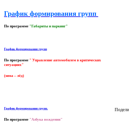
График формирования групп
По программе
"Габариты и паркинг"
График формирования групп
По программе
" Управление автомобилем в критических
ситуациях"
(зима – лёд)
График формирования групп.
Подели
По программе
"Азбука вождения"