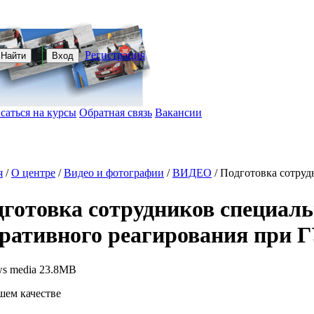
Регистрация
Найти
Вход
саться на курсы
Обратная связь
Вакансии
я
/
О центре
/
Видео и фотографии
/
ВИДЕО
/
Подготовка сотрудн
дготовка сотрудников специа
ративного реагирования при 
s media 23.8MB
шем качестве