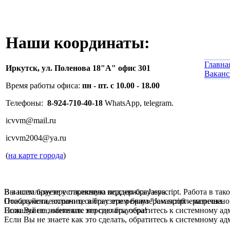
Наши координаты:
Главна
Иркутск,
ул. Поленова 18"А" офис 301
Вакан
Время работы офиса:
пн - пт. с 10.00 - 18.00
Телефоны:
8-924-710-40-18
WhatsApp, telegram.
icvvm@mail.ru
icvvm2004@ya.ru
(
на карте города
)
В вашем браузере отключена поддержка Jasvscript. Работа в так
Вы используете устаревшую версию браузера.
Пожалуйста, включите в браузере режим "Javascript - разрешено
Отображение страниц сайта с этим браузером проблематична.
Если Вы не знаете как это сделать, обратитесь к системному а
Пожалуйста, обновите версию браузера!
Если Вы не знаете как это сделать, обратитесь к системному а