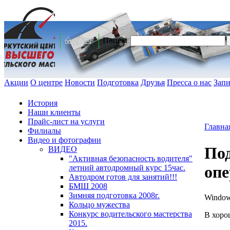
Поиск:
Акции
О центре
Новости
Подготовка
Друзья
Пресса о нас
Запи
История
Наши клиенты
Прайс-лист на услуги
Главна
Филиалы
Видео и фотографии
По
ВИДЕО
"Активная безопасность водителя"
опе
летний автодромный курс 15час.
Автодром готов для занятий!!!
БМШ 2008
Зимняя подготовка 2008г.
Window
Кольцо мужества
Конкурс водительского мастерства
В хоро
2015.