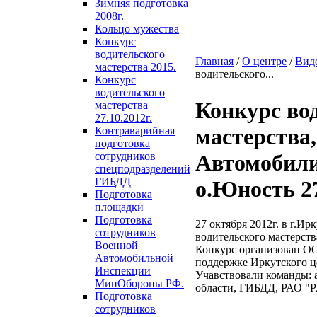
Зимняя подготовка
2008г.
Кольцо мужества
Конкурс
водительского
Главная
/
О центре
/
Вид
мастерства 2015.
водительского...
Конкурс
водительского
Конкурс во
мастерства
27.10.2012г.
мастерства
Контраварийная
подготовка
сотрудников
Автомобили
спецподразделений
ГИБДД
о.Юность 27
Подготовка
площадки
Подготовка
27 октября 2012г. в г.И
сотрудников
водительского мастерст
Военной
Конкурс организован О
Автомобильной
поддержке Иркутского ц
Инспекции
Учавствовали команды: 
МинОбороны РФ.
области, ГИБДД, РАО "Р
Подготовка
сотрудников