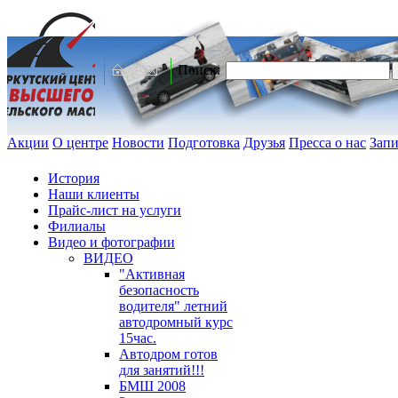
Поиск:
Акции
О центре
Новости
Подготовка
Друзья
Пресса о нас
Запи
История
Наши клиенты
Прайс-лист на услуги
Филиалы
Видео и фотографии
ВИДЕО
"Активная
безопасность
водителя" летний
автодромный курс
15час.
Автодром готов
для занятий!!!
БМШ 2008