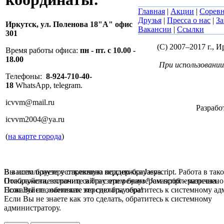
Главная
|
Акции
|
Сорев
Друзья
|
Пресса о нас
|
За
Иркутск,
ул. Поленова 18"А" офис
Вакансии
|
Ссылки
301
(C) 2007–2017 г.,
Время работы офиса:
пн - пт. с 10.00 -
18.00
При использовании
Телефоны:
8-924-710-40-
18
WhatsApp, telegram.
icvvm@mail.ru
Разрабо
icvvm2004@ya.ru
(
на карте города
)
В вашем браузере отключена поддержка Jasvscript. Работа в так
Вы используете устаревшую версию браузера.
Пожалуйста, включите в браузере режим "Javascript - разрешено
Отображение страниц сайта с этим браузером проблематична.
Если Вы не знаете как это сделать, обратитесь к системному а
Пожалуйста, обновите версию браузера!
Если Вы не знаете как это сделать, обратитесь к системному
администратору.