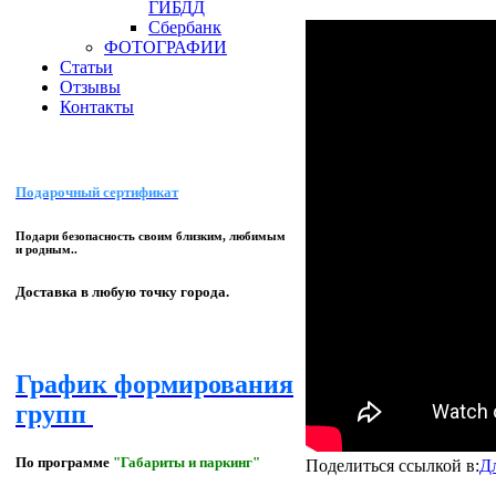
ГИБДД
Сбербанк
ФОТОГРАФИИ
Статьи
Отзывы
Контакты
Подарочный сертификат
Подари безопасность своим близким, любимым
и родным..
Доставка в любую точку города.
График формирования
групп
По программе
"Габариты и паркинг"
Поделиться ссылкой в:
Д