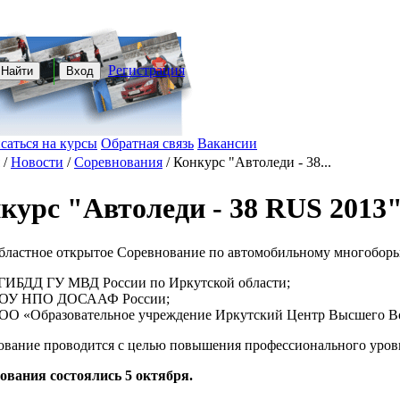
Регистрация
Найти
Вход
саться на курсы
Обратная связь
Вакансии
/
Новости
/
Соревнования
/
Конкурс "Автоледи - 38...
курс "Автоледи - 38 RUS 2013
бластное открытое Соревнование по автомобильному многоборь
ГИБДД ГУ МВД России по Иркутской области;
ОУ НПО ДОСААФ России;
ОО «Образовательное учреждение Иркутский Центр Высшего Во
ование проводится с целью повышения профессионального уров
ования состоялись 5 октября.