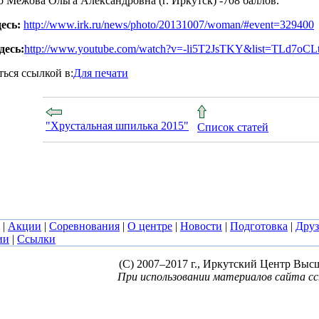
о Межова Ольга Александровна (г. Иркутск) -708 баллов.
есь:
http://www.irk.ru/news/photo/20131007/woman/#event=329400
десь:
http://www.youtube.com/watch?v=-li5T2JsTKY&list=TLd7
ься ссылкой в:
Для печати
"Хрустальная шпилька 2015"
Список статей
|
Акции
|
Соревнования
|
О центре
|
Новости
|
Подготовка
|
Друз
ии
|
Ссылки
(C) 2007–2017 г., Иркутский Центр Выс
При использовании материалов сайта сс