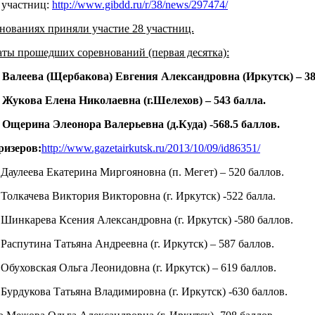
 участниц:
http://www.gibdd.ru/r/38/news/297474/
нованиях приняли участие 28 участниц.
аты прошедших соревнований (первая десятка):
о Валеева (Щербакова) Евгения Александровна (Иркутск) – 3
 Жукова Елена Николаевна (г.Шелехов) – 543 балла.
о Ощерина Элеонора Валерьевна
(д.Куда) -
568.5 баллов.
ризеров:
http://www.gazetairkutsk.ru/2013/10/09/id86351/
 Даулеева Екатерина Миргояновна (п. Мегет) – 520 баллов.
 Толкачева Виктория Викторовна (г. Иркутск) -522 балла.
 Шинкарева Ксения Александровна (г. Иркутск) -580 баллов.
 Распутина Татьяна Андреевна (г. Иркутск) – 587 баллов.
 Обуховская Ольга Леонидовна (г. Иркутск) – 619 баллов.
 Бурдукова Татьяна Владимировна (г. Иркутск) -630 баллов.