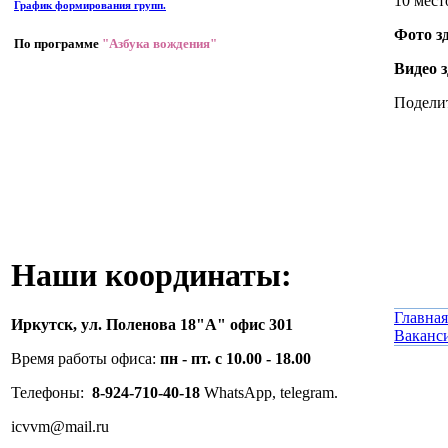
10 мест
График формирования групп.
Фото зд
По программе
"Азбука вождения"
Видео з
Поделит
Наши координаты:
Главная
Иркутск,
ул. Поленова 18"А" офис 301
Ваканс
Время работы офиса:
пн - пт. с 10.00 - 18.00
Телефоны:
8-924-710-40-18
WhatsApp, telegram.
icvvm@mail.ru