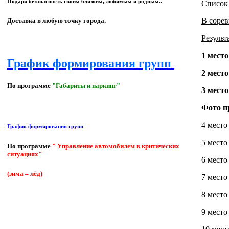
Подари безопасность своим близким, любимым и родным..
Список
В сорев
Доставка в любую точку города.
Результ
1 мест
График формирования групп
2 место
По программе
"Габариты и паркинг"
3 мест
Фото п
4 место
График формирования групп
5 место
По программе
" Управление автомобилем в критических
ситуациях"
6 место
(зима – лёд)
7 место
8 место
9 место