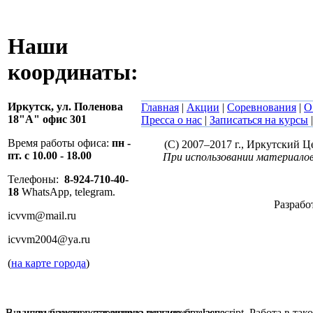
Наши
координаты:
Иркутск,
ул. Поленова
Главная
|
Акции
|
Соревнования
|
О
18"А" офис 301
Пресса о нас
|
Записаться на курсы
Время работы офиса:
пн -
(C) 2007–2017 г., Иркутский 
пт. с 10.00 - 18.00
При использовании материалов
Телефоны:
8-924-710-40-
18
WhatsApp, telegram.
Разрабо
icvvm@mail.ru
icvvm2004@ya.ru
(
на карте города
)
В вашем браузере отключена поддержка Jasvscript. Работа в так
Вы используете устаревшую версию браузера.