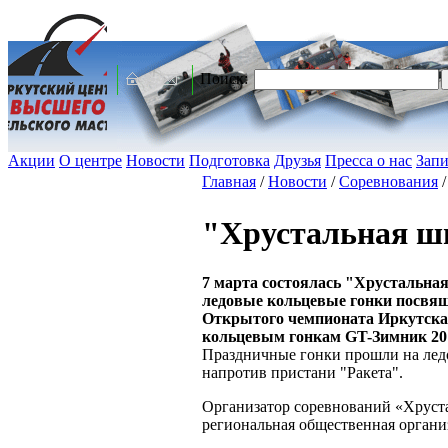
Поиск:
Акции
О центре
Новости
Подготовка
Друзья
Пресса о нас
Запи
Главная
/
Новости
/
Соревнования
"Хрустальная ш
7 марта состоялась "Хрустальна
ледовые кольцевые гонки посвя
Открытого чемпионата Иркутска 
кольцевым гонкам GT-Зимник 20
Праздничные гонки прошли на лед
напротив пристани "Ракета".
Организатор соревнований «Хруста
региональная общественная органи