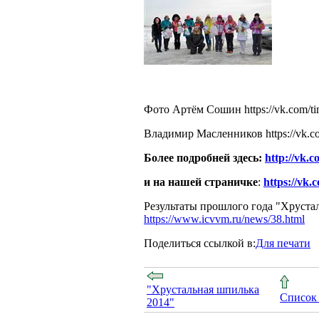
Фото Артём Сошин https://vk.com/ti
Владимир Масленников https://vk.c
Более подробней здесь:
http://vk.
и на нашей страничке
:
https://vk
Результаты прошлого года "Хрустал
https://www.icvvm.ru/news/38.html
Поделиться ссылкой в:
Для печати
"Хрустальная шпилька
Список 
2014"