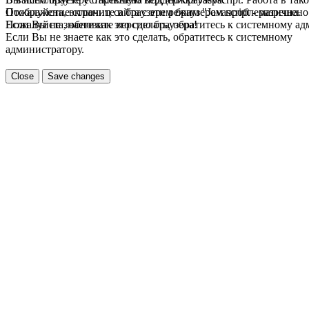
Пожалуйста, включите в браузере режим "Javascript - разрешено
Отображение страниц сайта с этим браузером проблематична.
Если Вы не знаете как это сделать, обратитесь к системному а
Пожалуйста, обновите версию браузера!
Если Вы не знаете как это сделать, обратитесь к системному
администратору.
Close
Save changes