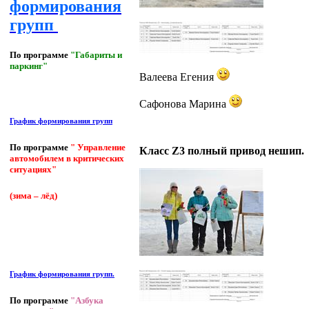
формирования
групп
По программе
"Габариты и
паркинг"
Валеева Егения
Сафонова Марина
График формирования групп
По программе
" Управление
Класс Z3 полный привод нешип.
автомобилем в критических
ситуациях"
(зима – лёд)
График формирования групп.
По программе
"Азбука