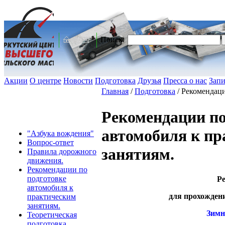
Поиск:
Акции
О центре
Новости
Подготовка
Друзья
Пресса о нас
Запи
Главная
/
Подготовка
/
Рекомендаци
Рекомендации по
автомобиля к п
"Азбука вождения"
Вопрос-ответ
занятиям.
Правила дорожного
движения.
Рекомендации по
подготовке
Р
автомобиля к
для прохождени
практическим
занятиям.
Зимн
Теоретическая
подготовка