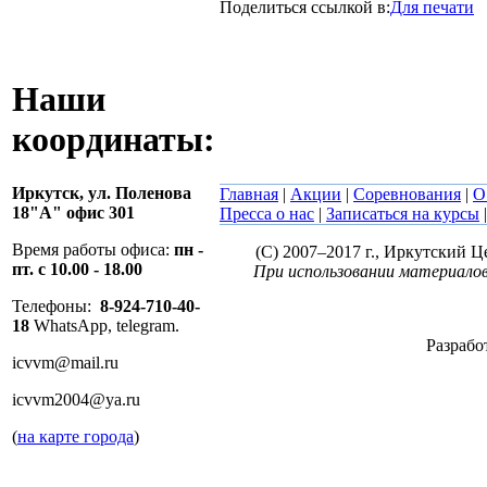
Поделиться ссылкой в:
Для печати
Наши
координаты:
Иркутск,
ул. Поленова
Главная
|
Акции
|
Соревнования
|
О
18"А" офис 301
Пресса о нас
|
Записаться на курсы
Время работы офиса:
пн -
(C) 2007–2017 г., Иркутский 
пт. с 10.00 - 18.00
При использовании материалов
Телефоны:
8-924-710-40-
18
WhatsApp, telegram.
Разрабо
icvvm@mail.ru
icvvm2004@ya.ru
(
на карте города
)