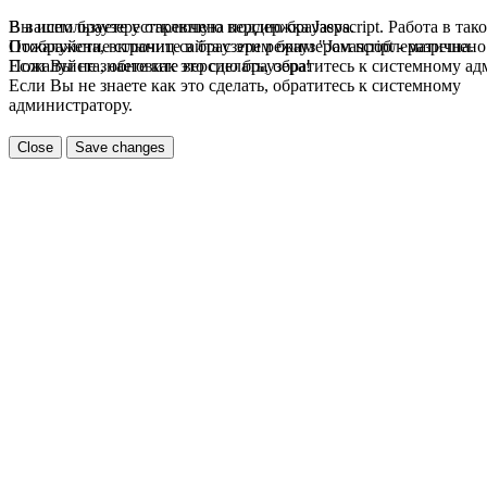
В вашем браузере отключена поддержка Jasvscript. Работа в так
Вы используете устаревшую версию браузера.
Пожалуйста, включите в браузере режим "Javascript - разрешено
Отображение страниц сайта с этим браузером проблематична.
Если Вы не знаете как это сделать, обратитесь к системному а
Пожалуйста, обновите версию браузера!
Если Вы не знаете как это сделать, обратитесь к системному
администратору.
Close
Save changes