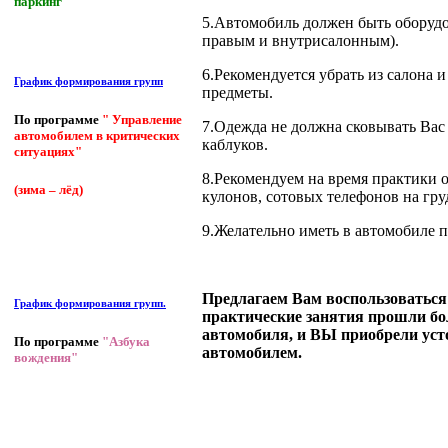
паркинг"
5.Автомобиль должен быть оборудо
правым и внутрисалонным).
6.Рекомендуется убрать из салона
График формирования групп
предметы.
По программе
" Управление
7.Одежда не должна сковывать Вас 
автомобилем в критических
каблуков.
ситуациях"
8.Рекомендуем на время практики о
(зима – лёд)
кулонов, сотовых телефонов на гру
9.Желательно иметь в автомобиле 
Предлагаем Вам воспользоваться
График формирования групп.
практические занятия прошли бо
автомобиля, и ВЫ приобрели ус
По программе
"Азбука
автомобилем.
вождения"