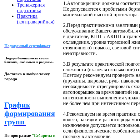
1.Автопокрышки должны соответств
Тренажерная
Не допускаются с пробитыми борта
подготовка
минимальной высотой протектора.
Практика
(контраварийная)
2.Перед практическими занятиями 
обслуживание Вашего автомобиля с
в двигателе, КПП / АКПП и трансм
охлаждения, уровня тормозной жидк
Подарочный сертификат
стояночного) тормоза, световой си
неисправности.
Подари безопасность своим
близким, любимым и родным..
3.В результате практической подг
сложности (включая скольжение) со
Доставка в любую точку
Поэтому рекомендуем проверить н
города.
(пружины, шаровые, руль. наконечн
необходимости отрегулировать схо
автопокрышек за время занятий на 
интенсивности выполнения упражн
не более чем при интенсивном пер
График
формирования
4.Рекомендуем на время практики 
колеса, накидки и разного рода мас
групп
исключение допускается использов
если физиологические особенност
По программе
"Габариты и
посадку в автомобиле.