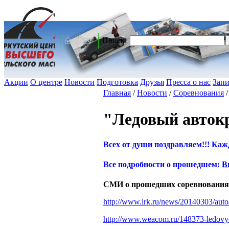
Поиск:
Акции
О центре
Новости
Подготовка
Друзья
Пресса о нас
Запи
Главная
/
Новости
/
Соревнования
"Ледовый автокр
Всех от души поздравляем!!! Ка
Все подробности о прошедшем:
В
СМИ о прошедших соревнования
http://www.irk.ru/news/20140303/auto
http://www.weacom.ru/148373-ledovye