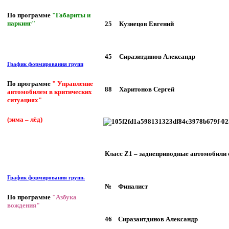
По программе
"Габариты и
паркинг"
25
Кузнецов Евгений
45
Сиразитдинов Александр
График формирования групп
По программе
" Управление
88
Харитонов Сергей
автомобилем в критических
ситуациях"
(зима – лёд)
Класс Z1 – заднеприводные автомобили
График формирования групп.
№
Финалист
По программе
"Азбука
вождения"
46
Сиразаитдинов Александр