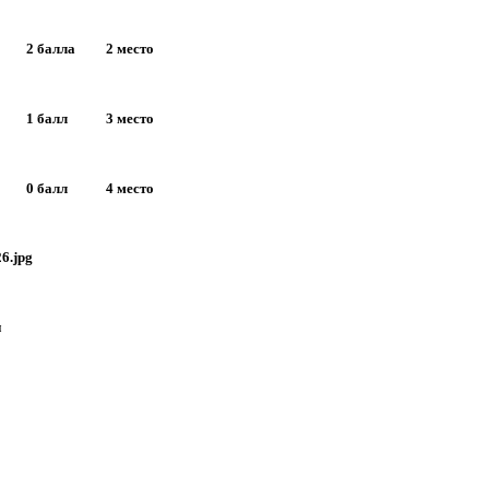
2 балла
2 место
1 балл
3 место
0 балл
4 место
и