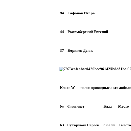
94
Сафонов Игорь
44
Рожемберский Евгений
37
Боринец Денис
Класс W — полноприводные автомобил
№
Финалист
Балл
Место
63
Сухаруков Сергей
3 балл
1 место