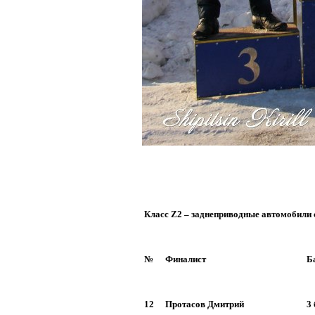
Класс Z2 – заднеприводные автомобили
№
Финалист
Б
12
Протасов Дмитрий
3