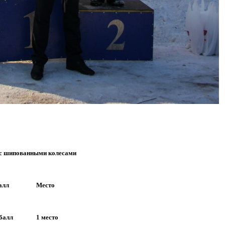
 с шипованными колесами
алл
Место
 балл
1 место