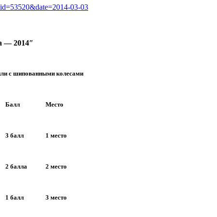
hp?id=53520&date=2014-03-03
а — 2014″
или с шипованными колесами
Балл
Место
3 балл
1 место
2 балла
2 место
1 балл
3 место