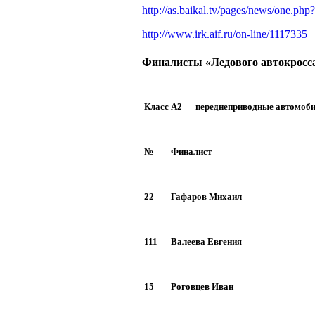
http://as.baikal.tv/pages/news/one.p
http://www.irk.aif.ru/on-line/1117335
Финалисты «Ледового автокросс
Класс А2 — переднеприводные автомоб
№
Финалист
22
Гафаров Михаил
111
Валеева Евгения
15
Роговцев Иван