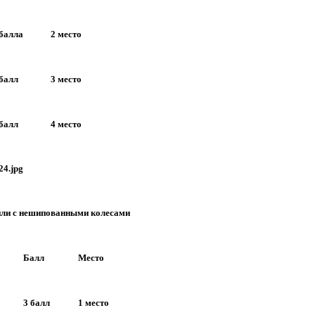
 балла
2 место
 балл
3 место
 балл
4 место
или с нешипованными колесами
Балл
Место
3 балл
1 место