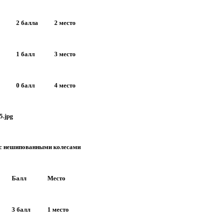
2 балла
2 место
1 балл
3 место
0 балл
4 место
 с нешипованными колесами
Балл
Место
3 балл
1 место