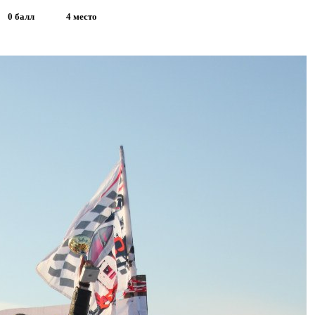
0 балл
4 место