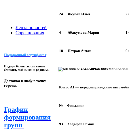
24
Якупов Илья
2
Лента новостей
4
Абакумова Мария
1
Соревнования
18
Петров Антон
0
Подарочный сертификат
Подари безопасность своим
близким, любимым и родным..
Доставка в любую точку
города.
Класс А1 — переднеприводные автомоб
№
Финалист
График
формирования
групп
93
Ходырев Роман