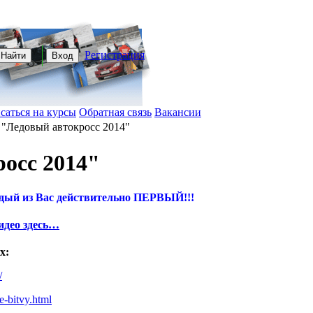
Регистрация
Найти
Вход
саться на курсы
Обратная связь
Вакансии
/
"Ледовый автокросс 2014"
осс 2014"
ждый из Вас действительно ПЕРВЫЙ!!!
идео здесь…
х:
/
-bitvy.html