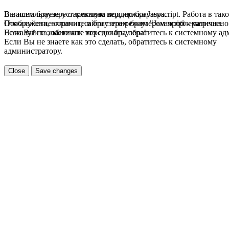
В вашем браузере отключена поддержка Jasvscript. Работа в так
Вы используете устаревшую версию браузера.
Пожалуйста, включите в браузере режим "Javascript - разрешено
Отображение страниц сайта с этим браузером проблематична.
Если Вы не знаете как это сделать, обратитесь к системному а
Пожалуйста, обновите версию браузера!
Если Вы не знаете как это сделать, обратитесь к системному
администратору.
Close
Save changes