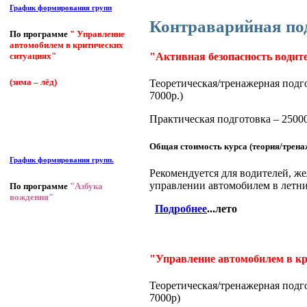
График формирования групп
Контраварийная по
По программе
" Управление
автомобилем в критических
ситуациях"
"Активная безопасность водит
(зима – лёд)
Теоретическая/тренажерная подго
7000р.)
Практическая подготовка – 25000
Общая стоимость курса (теория/трена
График формирования групп.
Рекомендуется для водителей, ж
управлении автомобилем в летн
По программе
"Азбука
вождения"
Подробнее
...лето
"Управление автомобилем в к
Теоретическая/тренажерная подго
7000р)