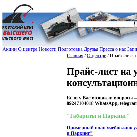
Поиск:
Акции
О центре
Новости
Подготовка
Друзья
Пресса о нас
Запи
Главная
/
О центре
/
Прайс-лист 
Прайс-лист на 
консультацион
Если у Вас возникли вопросы – 
89247104018
WhatsApp, telegram,
"Габариты и Паркинг"
Примерный план учебно-консу
и Паркинг"