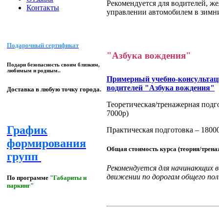
Рекомендуется для водителей, ж
Контакты
управлении автомобилем в зимн
Подарочный сертификат
"Азбука вождения"
Подари безопасность своим близким,
любимым и родным..
Примерный учебно-консультац
водителей "Азбука вождения"
Доставка в любую точку города.
Теоретическая/тренажерная подго
7000р)
График
Практическая подготовка – 18000
формирования
Общая стоимость курса (теория/трен
групп
Рекомендуется для начинающих
движении по дорогам общего пол
По программе
"Габариты и
паркинг"