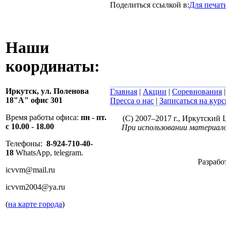
Поделиться ссылкой в:
Для печат
Наши
координаты:
Иркутск,
ул. Поленова
Главная
|
Акции
|
Соревнования
18"А" офис 301
Пресса о нас
|
Записаться на кур
Время работы офиса:
пн - пт.
(C) 2007–2017 г., Иркутский
с 10.00 - 18.00
При использовании материало
Телефоны:
8-924-710-40-
18
WhatsApp, telegram.
Разрабо
icvvm@mail.ru
icvvm2004@ya.ru
(
на карте города
)