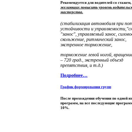
Рекомендуется для водителей со стажем
,
желающих повысить уровень водительс
мастерства.
(стабилизация автомобиля при по
устойчивости и управляемости,"сн
"занос", управляемый занос, силово
скольжение, ритмический занос,
экстренное торможение,
торможение левой ногой, вращение
– 720 град., экстренный объезд
препятствия, и т.д.)
Подробнее…
График формирования групп
После прохождения обучения по одной из
программ, на все последующие програм
10%.