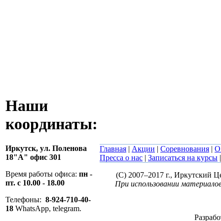
Наши
координаты:
Иркутск,
ул. Поленова
Главная
|
Акции
|
Соревнования
|
О
18"А" офис 301
Пресса о нас
|
Записаться на курсы
Время работы офиса:
пн -
(C) 2007–2017 г., Иркутский 
пт. с 10.00 - 18.00
При использовании материалов
Телефоны:
8-924-710-40-
18
WhatsApp, telegram.
Разрабо