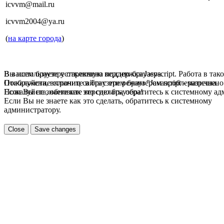
icvvm@mail.ru
icvvm2004@ya.ru
(
на карте города
)
В вашем браузере отключена поддержка Jasvscript. Работа в так
Вы используете устаревшую версию браузера.
Пожалуйста, включите в браузере режим "Javascript - разрешено
Отображение страниц сайта с этим браузером проблематична.
Если Вы не знаете как это сделать, обратитесь к системному а
Пожалуйста, обновите версию браузера!
Если Вы не знаете как это сделать, обратитесь к системному
администратору.
Close
Save changes