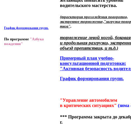
желающих повысить уровень
водительского мастерства.
(траектория прохождения поворотов,
экстренное торможение,"загрузка-пово
тяга",
График формирования групп.
торможение левой ногой, боковая
По программе
"Азбука
и продольная разгрузки, экстренн
вождения"
объезд препятствия, и т.д.)
Примерный план учебно-
консультационной подготовки:
"Активная безопасность водител
График формирования групп.
"Управление автомобилем
в критических ситуациях"
(зима 
*** Программа закрыта до декаб
г.