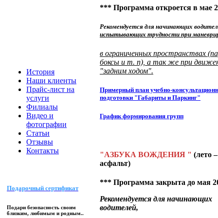
*** Программа откроется в мае 2
Рекомендуется для начинающих водител
испытывающих трудности при маневри
в ограниченных пространствах (па
боксы и т. п), а так же при движе
"задним ходом".
История
Наши клиенты
Прайс-лист на
Примерный план учебно-консультацион
услуги
подготовки "Габариты и Паркинг"
Филиалы
Видео и
График формирования групп
фотографии
Статьи
Отзывы
Контакты
"АЗБУКА ВОЖДЕНИЯ "
(лето –
асфальт)
*** Программа закрыта до мая 20
Подарочный сертификат
Рекомендуется для начинающих
водителей
,
Подари безопасность своим
близким, любимым и родным..