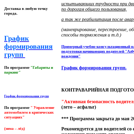
испытывающих трудности при дв
Доставка в любую точку
по дорогам общего пользования,
города.
а так же реабилитация после авар
(маневрирование, перестроение, об
способы торможения и т.д.)
График
формирования
Примерный учебно-консультационный п
подготовки начинающих водителей "Азб
групп
вождения"
По программе
"Габариты и
График формирования групп.
паркинг"
КОНТРАВАРИЙНАЯ ПОДГОТО
График формирования групп
"Активная безопасность водител
(лето – асфальт)
По программе
" Управление
автомобилем в критических
ситуациях"
*** Программа закрыта до мая 20
Рекомендуется для водителей со
(зима – лёд)