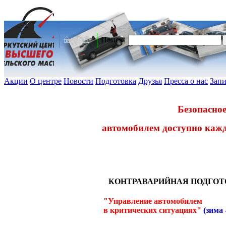
Поиск:
Акции
О центре
Новости
Подготовка
Друзья
Пресса о нас
Запи
Безопасное
автомобилем доступно каж
КОНТРАВАРИЙНАЯ ПОДГОТ
"Управление автомобилем
в критических ситуациях"
(зима 