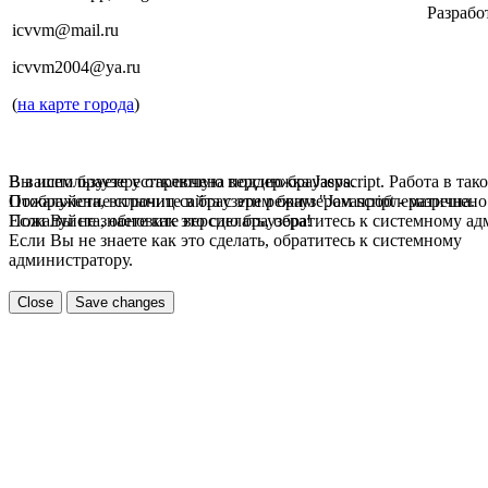
Разрабо
icvvm@mail.ru
icvvm2004@ya.ru
(
на карте города
)
В вашем браузере отключена поддержка Jasvscript. Работа в так
Вы используете устаревшую версию браузера.
Пожалуйста, включите в браузере режим "Javascript - разрешено
Отображение страниц сайта с этим браузером проблематична.
Если Вы не знаете как это сделать, обратитесь к системному а
Пожалуйста, обновите версию браузера!
Если Вы не знаете как это сделать, обратитесь к системному
администратору.
Close
Save changes