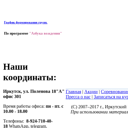
График формирования групп.
По программе
"Азбука вождения"
Наши
координаты:
Иркутск,
ул. Поленова 18"А"
Главная
|
Акции
|
Соревновани
офис 301
Пресса о нас
|
Записаться на ку
Время работы офиса:
пн - пт. с
(C) 2007–2017 г., Иркутски
10.00 - 18.00
При использовании материал
Телефоны:
8-924-710-40-
18
WhatsApp, telegram.