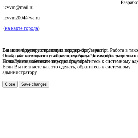
Разрабо
icvvm@mail.ru
icvvm2004@ya.ru
(
на карте города
)
В вашем браузере отключена поддержка Jasvscript. Работа в так
Вы используете устаревшую версию браузера.
Пожалуйста, включите в браузере режим "Javascript - разрешено
Отображение страниц сайта с этим браузером проблематична.
Если Вы не знаете как это сделать, обратитесь к системному а
Пожалуйста, обновите версию браузера!
Если Вы не знаете как это сделать, обратитесь к системному
администратору.
Close
Save changes