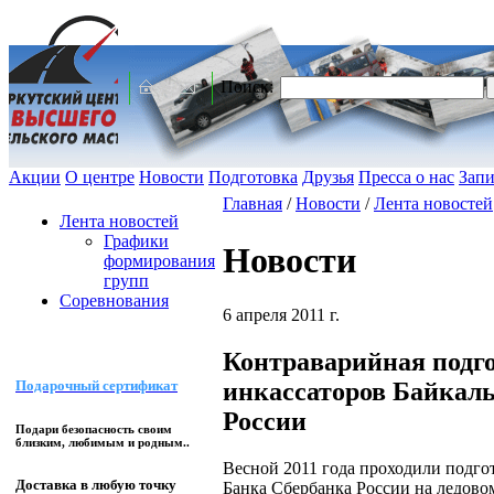
Поиск:
Акции
О центре
Новости
Подготовка
Друзья
Пресса о нас
Запи
Главная
/
Новости
/
Лента новостей
Лента новостей
Графики
Новости
формирования
групп
Соревнования
6 апреля 2011 г.
Контраварийная подго
инкассаторов Байкаль
Подарочный сертификат
России
Подари безопасность своим
близким, любимым и родным..
Весной 2011 года проходили подго
Доставка в любую точку
Банка Сбербанка России на ледово