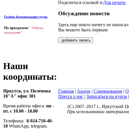
Поделиться ссылкой в:
Для печати
Обсуждение новости
График формирования групп.
Здесь еще никто ничего не написал
По программе
"Азбука
Вы можете быть первым:
вождения"
добавить запись
Наши
координаты:
Иркутск,
ул. Поленова
Главная
|
Акции
|
Соревнования
|
О
18"А" офис 301
Пресса о нас
|
Записаться на курсы
Время работы офиса:
пн -
(C) 2007–2017 г., Иркутский 
пт. с 10.00 - 18.00
При использовании материалов
Телефоны:
8-924-710-40-
18
WhatsApp, telegram.