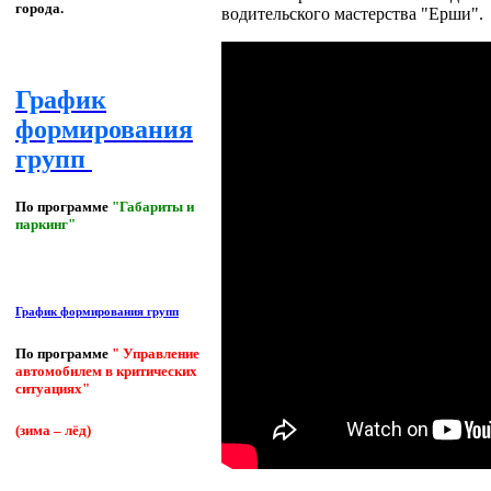
города.
водительского мастерства "Ерши".
График
формирования
групп
По программе
"Габариты и
паркинг"
График формирования групп
По программе
" Управление
автомобилем в критических
ситуациях"
(зима – лёд)